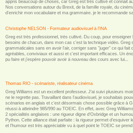
appris beaucoup de choses, car Greg est très cultivé et connait au
Nos conversations autour du Brexit, de la famille royale, du ciné
d'enrichir mon vocabulaire et ma grammaire. je le recommande sa
Christophe NELSON - Formateur audiovisuel à l'INA
Greg est très professionnel, très cultivé. Du coup, pour enseigner l
besoins de chacun, dans mon cas c'est la technique vidéo. Greg sai
grammaticales sans en avoir l'air, corriger sans "juger" ce qui fai
agréables, conviviaux et aussi et c'est important efficaces. Un én
pu faire et j'espère pouvoir avoir à nouveau des cours avec lui...
Thomas RIO - scénariste, réalisateur cinéma
Greg Williams est un excellent professeur. J’ai suivi plusieurs mois
ne le regrette pas. Travaillant dans l'audiovisuel, je souhaitais pouvo
scénarios en anglais et c'est désormais chose possible grâce à Gre
réussi à atteindre 985/990 au TOEIC. En effet, avec Greg Williams,
2 spécialités anglaises : une rigueur digne d’Oxbridge et un humo
Python. Cette alliance était parfaite : la rigueur permet d’esquive
et l’humour est très appréciable vu à quel point le TOEIC se prend